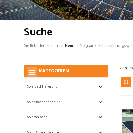
Suche
Sie Befinden Sich In :
Neigbares Solarhalterungssys
Heim
/
/
2 Ergeb
KATEGORIEN
Solardachhalterung
Solar-Bodenhalterung
Solaranlagen
Solar-Carport-System