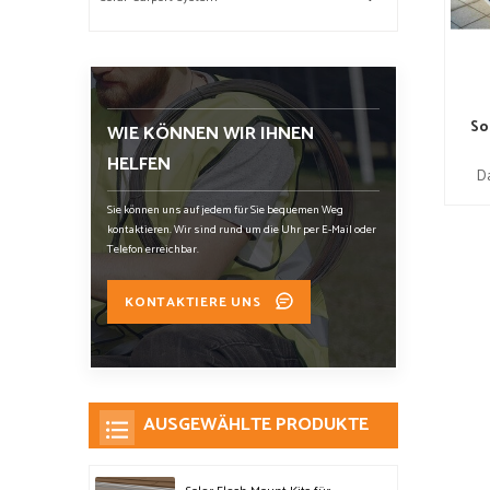
So
WIE KÖNNEN WIR IHNEN
HELFEN
D
Sie können uns auf jedem für Sie bequemen Weg
kontaktieren. Wir sind rund um die Uhr per E-Mail oder
Telefon erreichbar.
KONTAKTIERE UNS
AUSGEWÄHLTE PRODUKTE