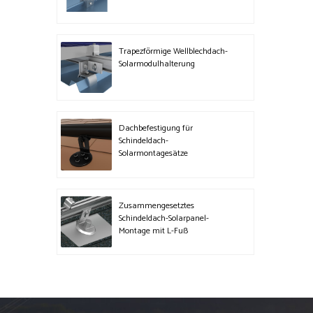
Trapezförmige Wellblechdach-
Solarmodulhalterung
Dachbefestigung für
Schindeldach-
Solarmontagesätze
Zusammengesetztes
Schindeldach-Solarpanel-
Montage mit L-Fuß