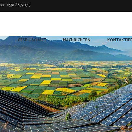
er :
0591-86390315
E
GESELLSCHAFT
NACHRICHTEN
KONTAKTIER