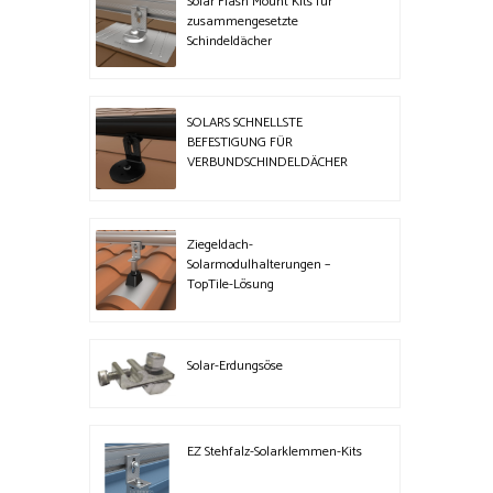
Solar Flash Mount Kits für
zusammengesetzte
Schindeldächer
SOLARS SCHNELLSTE
BEFESTIGUNG FÜR
VERBUNDSCHINDELDÄCHER
Ziegeldach-
Solarmodulhalterungen –
TopTile-Lösung
Solar-Erdungsöse
EZ Stehfalz-Solarklemmen-Kits