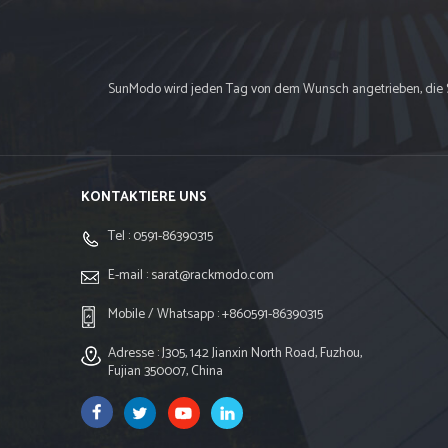
SunModo wird jeden Tag von dem Wunsch angetrieben, die Sol
KONTAKTIERE UNS
Tel :
0591-86390315
E-mail :
sarat@rackmodo.com
Mobile / Whatsapp :
+860591-86390315
Adresse : J305, 142 Jianxin North Road, Fuzhou,
Fujian 350007, China