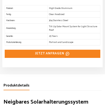
High Grade Aluminum
Material :
Clear Anodized
Fertig :
304 Stainless Steel
Hardware :
Tilt Up Solar Mount System for Light Structure
Anwendung :
Roof
25 Years
Garantie :
Portrait and Landscape
Modulorientierung :
JETZT ANFRAGEN
Produktdetails
Neigbares Solarhalterungssystem