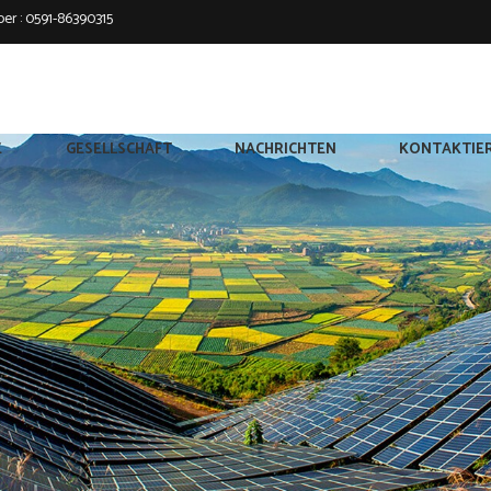
er :
0591-86390315
E
GESELLSCHAFT
NACHRICHTEN
KONTAKTIER