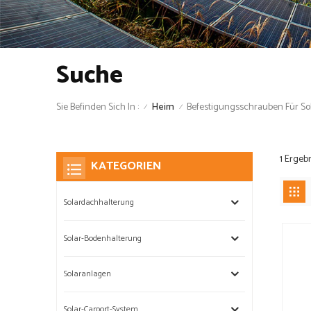
Suche
Sie Befinden Sich In :
Befestigungsschrauben Für So
Heim
/
/
1 Ergeb
KATEGORIEN
Solardachhalterung
Solar-Bodenhalterung
Solaranlagen
Solar-Carport-System