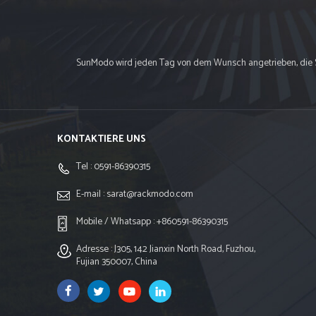
SunModo wird jeden Tag von dem Wunsch angetrieben, die Sol
KONTAKTIERE UNS
Tel :
0591-86390315
E-mail :
sarat@rackmodo.com
Mobile / Whatsapp :
+860591-86390315
Adresse : J305, 142 Jianxin North Road, Fuzhou,
Fujian 350007, China