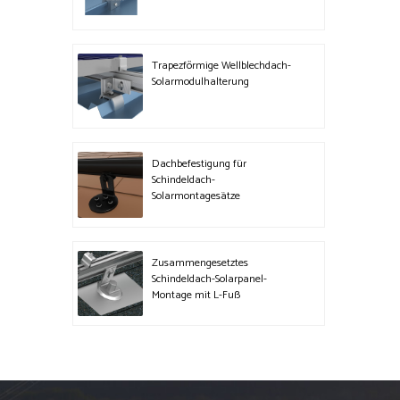
Trapezförmige Wellblechdach-
Solarmodulhalterung
Dachbefestigung für
Schindeldach-
Solarmontagesätze
Zusammengesetztes
Schindeldach-Solarpanel-
Montage mit L-Fuß