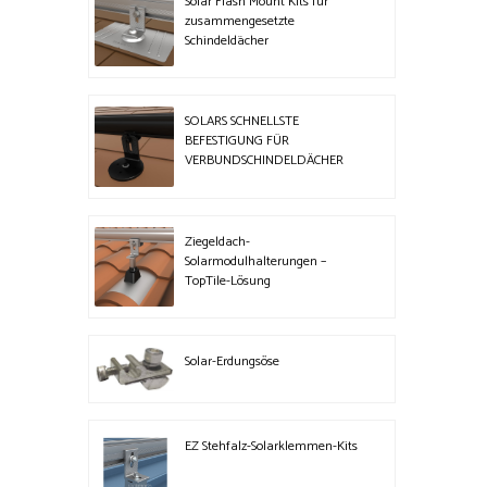
Solar Flash Mount Kits für
zusammengesetzte
Schindeldächer
SOLARS SCHNELLSTE
BEFESTIGUNG FÜR
VERBUNDSCHINDELDÄCHER
Ziegeldach-
Solarmodulhalterungen –
TopTile-Lösung
Solar-Erdungsöse
EZ Stehfalz-Solarklemmen-Kits